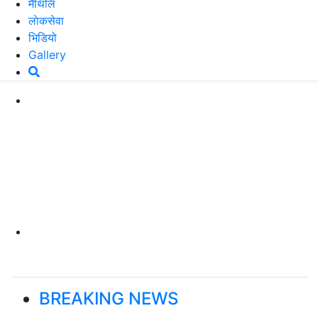
मैथिलि
लाेकसेवा
भिडियो
Gallery
ालयको तालाबन्दी
# स
BREAKING NEWS