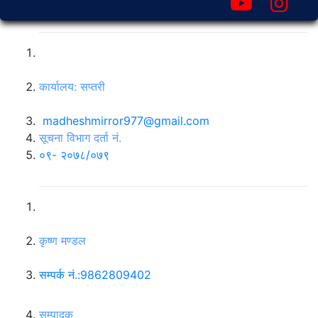
स्वर्णिम एक्सप्रेस मेडिया प्रा.लि
कार्यालय: सप्तरी
madheshmirror977@gmail.com
सूचना विभाग दर्ता नं.
०९- २०७८/०७९
सञ्चालक
कृष्ण मण्डल
सम्पर्क नं.:
9862809402
सम्पादक