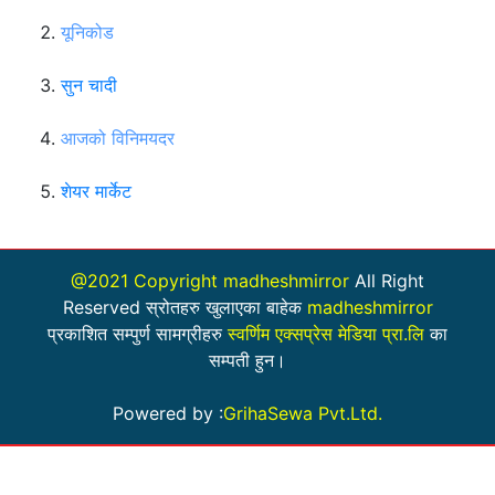
यूनिकोड
सुन चादी
आजको विनिमयदर
शेयर मार्केट
@2021 Copyright madheshmirror
All Right
Reserved स्रोतहरु खुलाएका बाहेक
madheshmirror
प्रकाशित सम्पुर्ण सामग्रीहरु
स्वर्णिम एक्सप्रेस मेडिया प्रा.लि
का
सम्पती हुन।
Powered by :
GrihaSewa Pvt.Ltd.