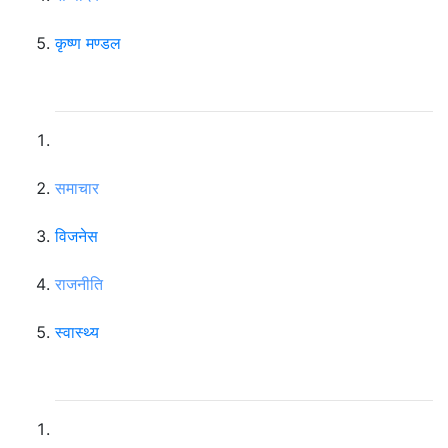
कृष्ण मण्डल
न्याभिगेसन
समाचार
विजनेस
राजनीति
स्वास्थ्य
महत्वपूर्ण लिंकहरु