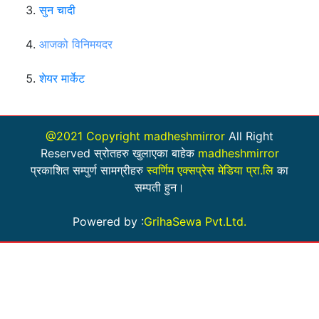
सुन चादी
आजको विनिमयदर
शेयर मार्केट
@2021 Copyright madheshmirror
All Right
Reserved स्रोतहरु खुलाएका बाहेक
madheshmirror
प्रकाशित सम्पुर्ण सामग्रीहरु
स्वर्णिम एक्सप्रेस मेडिया प्रा.लि
का
सम्पती हुन।
Powered by :
GrihaSewa Pvt.Ltd.