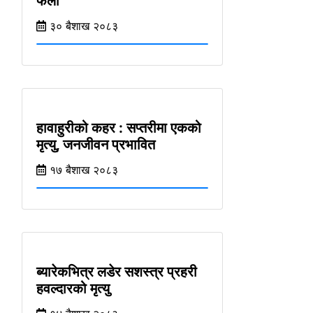
फेला
३० ब‌ैशाख २०८३
हावाहुरीको कहर : सप्तरीमा एकको
मृत्यु, जनजीवन प्रभावित
१७ ब‌ैशाख २०८३
ब्यारेकभित्र लडेर सशस्त्र प्रहरी
हवल्दारको मृत्यु