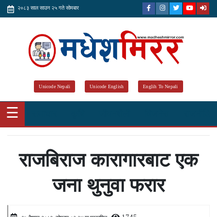
२०८३ साल साउन २५ गते सोमबार
Unicode Nepali
Unicode English
Englih To Nepali
☰
समाचार
कृषि
जीवनशैली
विजनेस
राजनीति
राजबिराज कारागारबाट एक
जना थुनुवा फरार
1745