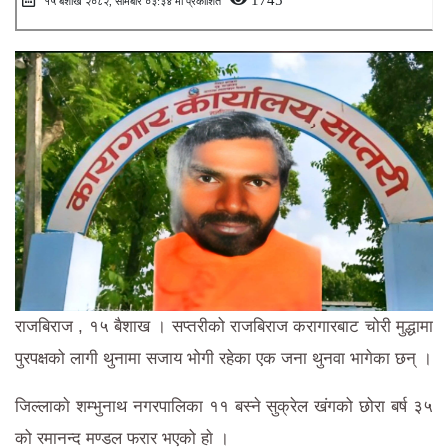
१५ ब‌ैशाख २०८२, सोमबार ०३:३४ मा प्रकाशित
राजबिराज , १५ बैशाख । सप्तरीको राजबिराज करागारबाट चोरी मुद्धामा
पुरपक्षको लागी थुनामा सजाय भोगी रहेका एक जना थुनवा भागेका छन् ।
जिल्लाकाे शम्भुनाथ नगरपालिका ११ बस्ने सुक्रेल खंगको छोरा बर्ष ३५
को रमानन्द मण्डल फरार भएको हाे ।