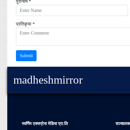
पुरानाम *
प्रतिकृया *
Submit
madheshmirror
स्वर्णिम एक्सप्रेस मेडिया प्रा.लि
सञ्चाल