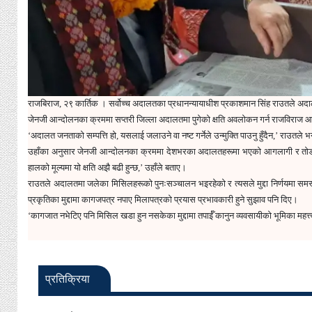
राजबिराज, २९ कार्तिक । सर्वोच्च अदालतका प्रधानन्यायाधीश प्रकाशमान सिंह राउतले अदालत 
जेनजी आन्दोलनका क्रममा सप्तरी जिल्ला अदालतमा पुगेको क्षति अवलोकन गर्न राजविराज आए
‘अदालत जनताको सम्पत्ति हो, यसलाई जलाउने वा नष्ट गर्नेले उन्मुक्ति पाउनु हुँदैन,’ राउतले 
उहाँका अनुसार जेनजी आन्दोलनका क्रममा देशभरका अदालतहरूमा भएको आगलागी र तोडफोडब
हालको मूल्यमा यो क्षति अझै बढी हुन्छ,’ उहाँले बताए।
राउतले अदालतमा जलेका मिसिलहरूको पुनःसञ्चालन भइरहेको र त्यसले मुद्दा निर्णयमा समस्या
प्रकृतिका मुद्दामा कागजपत्र नपाए मिलापत्रको प्रयास प्रभावकारी हुने सुझाव पनि दिए।
‘कागजात नभेटिए पनि मिसिल खडा हुन नसकेका मुद्दामा तपाईँ कानुन व्यवसायीको भूमिका महत्त्वपू
प्रतिक्रिया