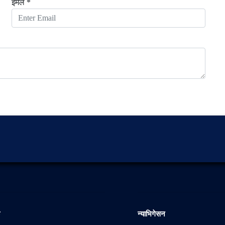
इमेल *
क
न्याभिगेसन