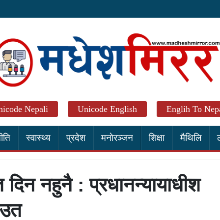
icode Nepali
Unicode English
Englih To Nepa
ीति
स्वास्थ्य
प्रदेश
मनाेरञ्जन
शिक्षा
मैथिलि
 दिन नहुनै : प्रधानन्यायाधीश
ाउत