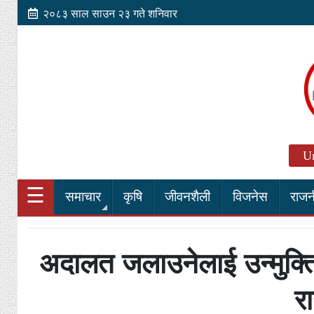
२०८३ साल साउन २३ गते शनिवार
Un
☰
समाचार
कृषि
जीवनशैली
विजनेस
राजन
अदालत जलाउनेलाई उन्मुक्ति
र