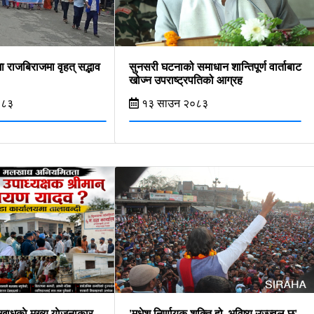
ा राजबिराजमा वृहत् सद्भाव
सुनसरी घटनाको समाधान शान्तिपूर्ण वार्ताबाट
खोज्न उपराष्ट्रपतिको आग्रह
०८३
१३ साउन २०८३
खाधकाे मुख्य याेजनाकार
'मधेश निर्णायक शक्ति हो, भविष्य उज्ज्वल छ'