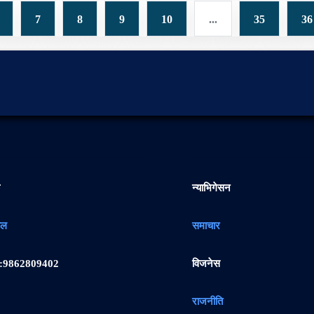
7
8
9
10
...
35
36
क
न्याभिगेसन
डल
समाचार
:
9862809402
विजनेस
राजनीति