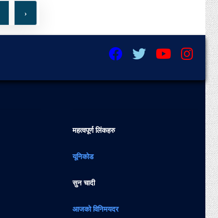
›
महत्वपूर्ण लिंकहरु
यूनिकोड
सुन चादी
आजको विनिमयदर