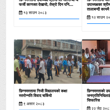
फर्जी कागजत देखायाे, तेस्रो दिन पनि....
उपाध्यक्षका श्र
तालाबन्दी कायमै
१३ साउन २०८३
१२ साउन २
छिन्नमस्तामा निजी विद्यालयको कक्षा
छिन्नमस्ताकाे उ
स्तरोन्नति विवाद चर्कियो
जनप्रतिनिधिलाई 
सिफारिस
९ असार २०८३
२२ जेठ २०८