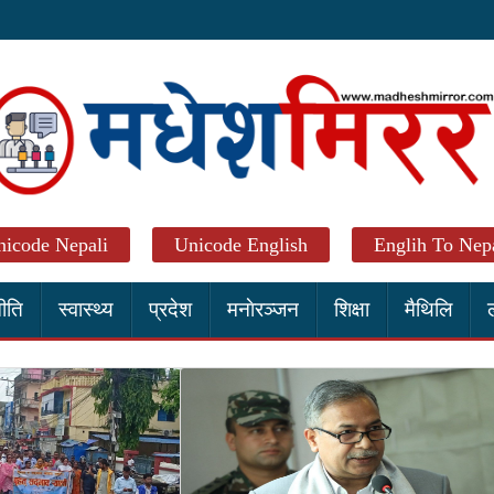
icode Nepali
Unicode English
Englih To Nepa
ीति
स्वास्थ्य
प्रदेश
मनाेरञ्जन
शिक्षा
मैथिलि