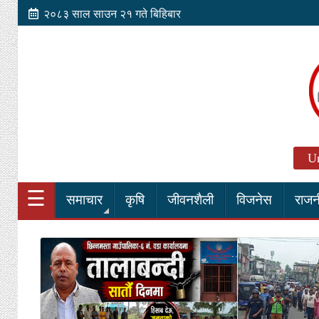
२०८३ साल साउन २१ गते बिहिबार
Un
☰
समाचार
कृषि
जीवनशैली
विजनेस
राजन