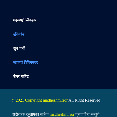
महत्वपूर्ण लिंकहरु
यूनिकोड
सुन चादी
आजको विनिमयदर
शेयर मार्केट
@2021 Copyright madheshmirror
All Right Reserved
स्रोतहरु खुलाएका बाहेक
madheshmirror
प्रकाशित सम्पुर्ण