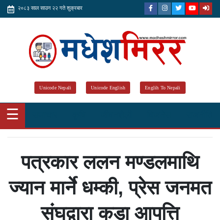
२०८३ साल साउन २२ गते शुक्रबार
Unicode Nepali
Unicode English
Englih To Nepali
☰
समाचार
कृषि
जीवनशैली
विजनेस
राजनीति
पत्रकार ललन मण्डलमाथि
ज्यान मार्ने धम्की, प्रेस जनमत
संघद्वारा कडा आपत्ति