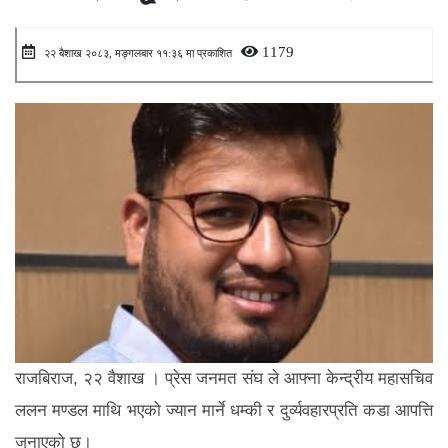
1179
२२ ब‌ैशाख २०८३, मङ्गलबार ११:३६ मा प्रकाशित
राजबिराज, २२ वैशाख । प्रेस जनमत संघ ले आफ्ना केन्द्रीय महासचिव
ललन मण्डल माथि भएको ज्यान मार्ने धम्की र दुर्व्यवहारप्रति कडा आपत्ति
जनाएको छ।