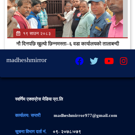
१९ साउन २०८३
नौ दिनपछि खुल्यो छिन्नमस्ता–६ वडा कार्यालयको तालाबन्दी
madheshmirror
स्वर्णिम एक्सप्रेस मेडिया प्रा.लि
कार्यालय: सप्तरी
madheshmirror977@gmail.com
सूचना विभाग दर्ता नं.
०९- २०७८/०७९