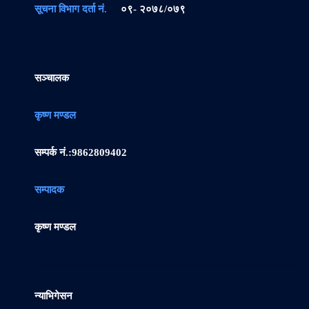
सूचना विभाग दर्ता नं.
०९- २०७८/०७९
सञ्चालक
कृष्ण मण्डल
सम्पर्क नं.:
9862809402
सम्पादक
कृष्ण मण्डल
न्याभिगेसन