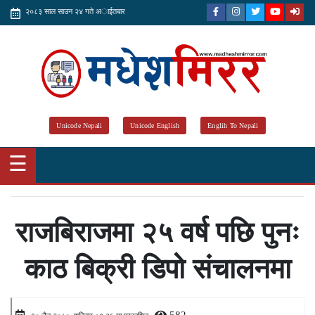
२०८३ साल साउन २४ गते अाईतबार
Unicode Nepali
Unicode English
Englih To Nepali
☰
समाचार
कृषि
जीवनशैली
विजनेस
राजनीति
राजबिराजमा २५ वर्ष पछि पुनः
काठ बिक्री डिपो संचालनमा
582