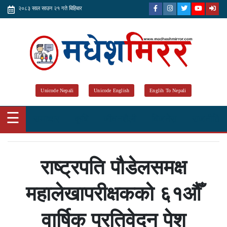
२०८३ साल साउन २१ गते बिहिबार
Unicode Nepali
Unicode English
Englih To Nepali
☰
समाचार
कृषि
जीवनशैली
विजनेस
राजनीति
राष्ट्रपति पौडेलसमक्ष
महालेखापरीक्षकको ६१औँ
वार्षिक प्रतिवेदन पेश