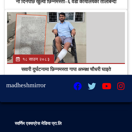
नौ दिनपछि खुल्यो छिन्नमस्ता–६ वडा कार्यालयको तालाबन्दी
१८ साउन २०८३
सवारी दुर्घटनामा छिन्नमस्ता गापा अध्यक्ष चौधरी घाइते
madheshmirror
स्वर्णिम एक्सप्रेस मेडिया प्रा.लि