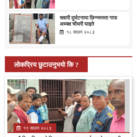
सवारी दुर्घटनामा छिन्नमस्ता गापा
अध्यक्ष चौधरी घाइते
१८ साउन २०८३
लोकप्रिय छुटाउनुभयो कि ?
१९ साउन २०८३