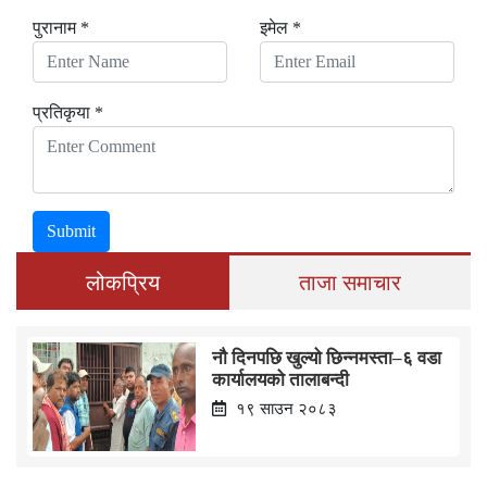
पुरानाम *
इमेल *
प्रतिकृया *
Submit
लोकप्रिय
ताजा समाचार
नौ दिनपछि खुल्यो छिन्नमस्ता–६ वडा
कार्यालयको तालाबन्दी
१९ साउन २०८३