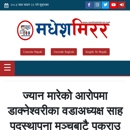
२०८३ साल साउन २२ गते शुक्रबार
Unicode Nepali
Unicode English
Englih To Nepali
☰
समाचार
कृषि
जीवनशैली
विजनेस
राजनीति
ज्यान मारेको आराेपमा
डाक्नेश्वरीका वडाअध्यक्ष साह
पदस्थापना मञ्चबाटै पक्राउ