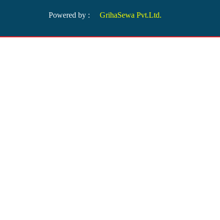
Powered by :
GrihaSewa Pvt.Ltd.