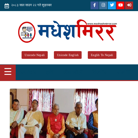
२०८३ साल साउन २२ गते शुक्रबार
Unicode Nepali
Unicode English
Englih To Nepali
☰
समाचार
कृषि
जीवनशैली
विजनेस
राजनीति